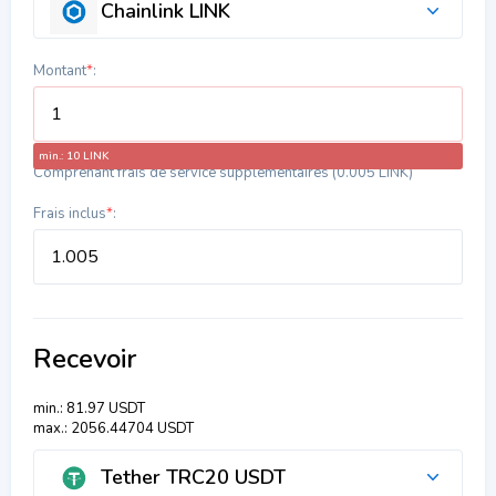
Chainlink LINK
Montant
*
:
min.: 10 LINK
Comprenant frais de service supplémentaires (0.005 LINK)
Frais inclus
*
:
Recevoir
min.: 81.97 USDT
max.: 2056.44704 USDT
Tether TRC20 USDT