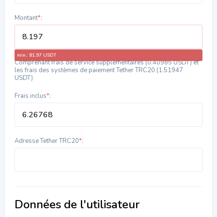
Montant
*
:
min.: 81.97 USDT
Comprenant frais de service supplémentaires (0.40985 USDT) et
les frais des systèmes de paiement Tether TRC20 (1.51947
USDT)
Frais inclus
*
:
Adresse Tether TRC20
*
:
Données de l'utilisateur