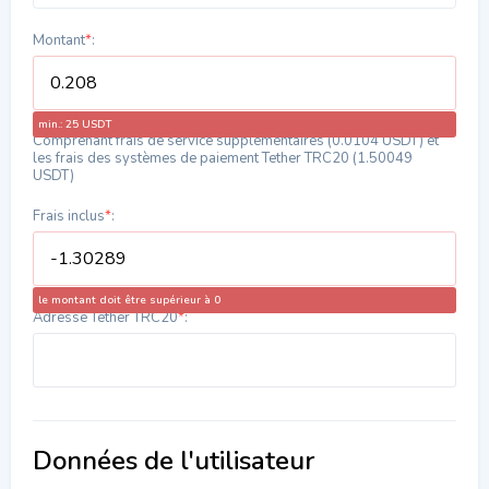
Montant
*
:
min.: 25 USDT
Comprenant frais de service supplémentaires (0.0104 USDT) et
les frais des systèmes de paiement Tether TRC20 (1.50049
USDT)
Frais inclus
*
:
le montant doit être supérieur à 0
Adresse Tether TRC20
*
:
Données de l'utilisateur