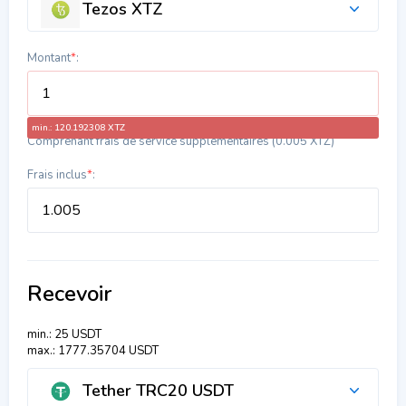
Tezos XTZ
Montant
*
:
min.: 120.192308 XTZ
Comprenant frais de service supplémentaires (0.005 XTZ)
Frais inclus
*
:
Recevoir
min.: 25 USDT
max.: 1777.35704 USDT
Tether TRC20 USDT