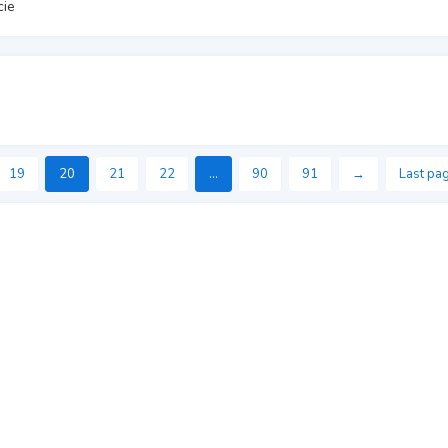
cie
19
20
21
22
...
90
91
→
Last pa