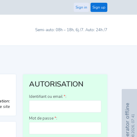
Sign in
Sign up
Semi-auto: 08h – 18h, 6j /7. Auto: 24h /7
AUTORISATION
Identifiant ou email
*
:
tion:
Operator offline
e site
07.08.2026, 07:41
Mot de passe
*
: