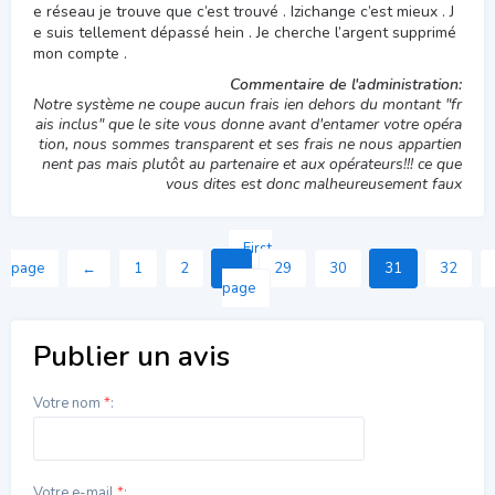
e réseau je trouve que c’est trouvé . Izichange c’est mieux . J
e suis tellement dépassé hein . Je cherche l’argent supprimé
mon compte .
Commentaire de l'administration:
Notre système ne coupe aucun frais ien dehors du montant "fr
ais inclus" que le site vous donne avant d'entamer votre opéra
tion, nous sommes transparent et ses frais ne nous appartien
nent pas mais plutôt au partenaire et aux opérateurs!!! ce que
vous dites est donc malheureusement faux
First
page
←
1
2
...
29
30
31
32
page
Publier un avis
Votre nom
*
:
Votre e-mail
*
: