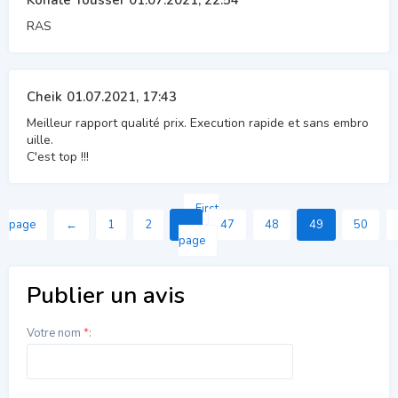
Konaté Youssef
01.07.2021, 22:54
RAS
Cheik
01.07.2021, 17:43
Meilleur rapport qualité prix. Execution rapide et sans embro
uille.
C'est top !!!
First
page
←
1
2
...
47
48
49
50
page
Publier un avis
Votre nom
*
: