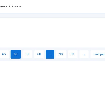
Pérennité à vous
65
66
67
68
...
90
91
→
Last pa