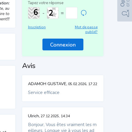
tion:
Tapez votre réponse
e, au
-
=
ire to
ent!!!
Inscription
Mot de passe
oublié?
Avis
ADAMOH GUSTAVE,
05.02.2026, 17:22
Service efficace
Ulrich,
27.12.2025, 14:34
Bonjour, Vous êtes vraiment les m
eilleurs. Longue vie à vous les ad