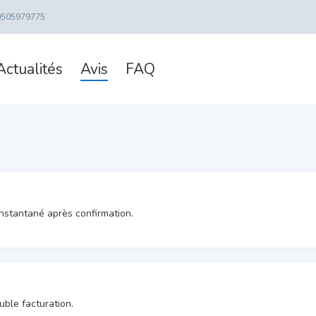
0505979775
Actualités
Avis
FAQ
instantané après confirmation.
uble facturation.