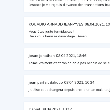
Merci d'avoir accepté mon inscription.Dans l'espoir 
l'espace,je me réjouis d'avance des transactions fr
KOUADIO ARNAUD JEAN-YVES
08.04.2021, 19
Vous êtes juste formidables !
Dieu vous bénisse davantage ! Amen
josue jonathan
08.04.2021, 18:46
J'aime vraiment c'est rapide on a pas besoin de se c
jean parfait dakouo
08.04.2021, 10:34
j utilise cet echangeur depuis pres d un an mais touj
Daniel
08.04.2021, 10:12