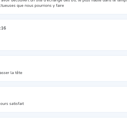
d'avoir découvert un site d'échange des btc le plus fiable dans le temp
uctueuses que nous pourrions y faire
:16
asser la tête
ours satisfait