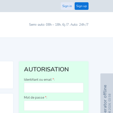
Sign in
Sign up
Semi-auto: 08h – 18h, 6j /7. Auto: 24h /7
AUTORISATION
Identifiant ou email
*
:
Operator offline
07.08.2026, 03:58
Mot de passe
*
: