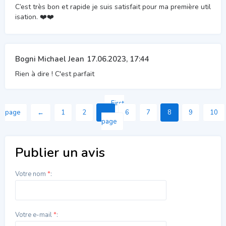
C’est très bon et rapide je suis satisfait pour ma première util
isation. ❤️❤️
Bogni Michael Jean
17.06.2023, 17:44
Rien à dire ! C'est parfait
First
page
←
1
2
...
6
7
8
9
10
page
Publier un avis
Votre nom
*
:
Votre e-mail
*
: